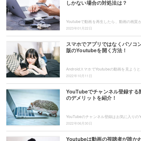
しかない場合の対処法は？
2023年01月22日
スマホでアプリではなくパソコ
版のYoutubeを開く方法！
AndroidスマホでYoutubeの
2022年10月11日
YouTubeでチャンネル登録する
のデメリットを紹介！
2022年06月30日
Youtubeは動画の視聴者が誰か