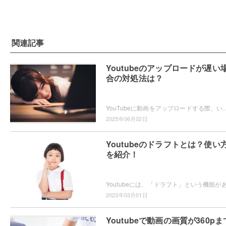
関連記事
Youtubeのアップロードが遅い
合の対処法は？
YouTubeに動画をアップロードする際、いつもよりアップロードが遅い・・・と感じたことはありませんか？どうしていつもより遅いの？原
2025年06月02日
Youtubeのドラフトとは？使い
を紹介！
2023年03月01日
Youtubeで動画の画質が360pま