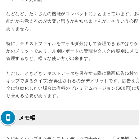
などなど、たくさんの機能がコンパクトにまとまっています。多
能だから覚えるのが大変と思うかも知れませんが、そういう心配
ありません。
特に、テキストファイルをフォルダ分けして管理できるのはなか
かのメリットであり、月別レポートの管理やタスク内容別にメモ
管理するなど、様々な使い方が出来ます。
ただし、ときどきテキストデータを保存する際に動画広告(5秒で
キップできるタイプ)が再生されるのがデメリットです。広告を
全に無効化したい場合は有料のプレミアムバージョン(680円)に
り替える必要があります。
メモ帳
とにかくシンプルなテキストエディタで十分なら、「
メモ帳
」と