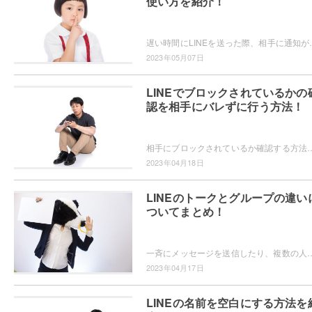
使い方を紹介！
遅い時間にLINEを送った際、相手に通知が届かないようにしたい・・・と思っ
2023年05月07日
LINEでブロックされているかの
認を相手にバレずに行う方法！
相手にブロックされているか確認する方法はないの？相手にバレないようにブロックされているか確認したい！というユーザーの方
2023年04月18日
LINEのトークとグループの違い
ついてまとめ！
一斉にメッセージを送信したり、複数の人に同じ写真を共有したいときにLINEのグループは便利ですよね。ところで、LINEのトークと
2023年04月17日
LINEの名前を空白にする方法を