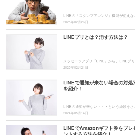
LINEの「スタンプアレンジ」機能が使えなくて困ったことはありません
2025年02月26日
LINEプリとは？消す方法は？
メッ
2025年02月21日
LINEで通知が来ない場合の対処
を紹介！
LINEの通知が来ない・・・という経験をされたことはありませんか？通
2024年05月14日
LINEでAmazonギフト券をプレ
ントする方法を紹介！