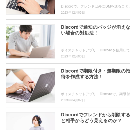
Discordで、フレンド以外にDMを送ることができるのか気になるユーザーの方もいらっしゃるかと思います。フ
2023年12月03日
Discordで通知のバッジが消え
い場合の対処法！
ボイ
2023年12月03日
Discordで期限付き・無期限の
待を作成する方法！
ボイス
2023年04月07日
Discordでフレンドから削除す
と相手からどう見えるのか？