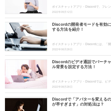
ボイス
2022年09月12日
Discordの開発者モードを有効
する方法を紹介！
ボイス
2022年08月28日
Discordのビデオ通話でバーチ
ル背景を設定する方法！
ボイス
2022年08月28日
Discordで「アバターを変える
が早すぎます」の対処法は？