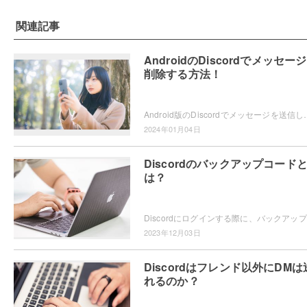
関連記事
AndroidのDiscordでメッセー
削除する方法！
Android版のDiscordでメッセージを送信した際に、メッセージに打ち間違えがあったり誤送信
2024年01月04日
Discordのバックアップコード
は？
Dis
2023年12月03日
Discordはフレンド以外にDMは
れるのか？