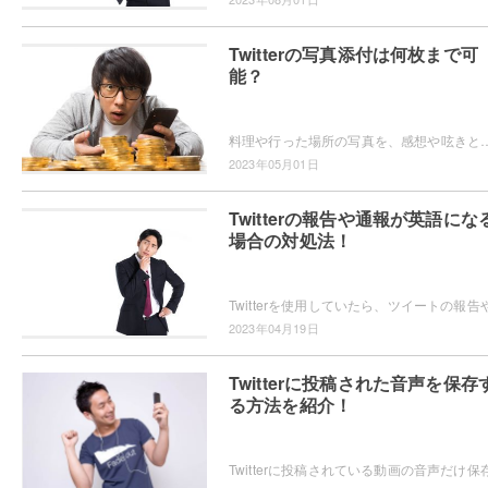
Twitterの写真添付は何枚まで可
能？
料理や行った場所の写真を、感想や呟きと共に投稿するならTwitterが便利ですよね。Twitterに写真を何枚まで投稿できるか
2023年05月01日
Twitterの報告や通報が英語にな
場合の対処法！
2023年04月19日
Twitterに投稿された音声を保存
る方法を紹介！