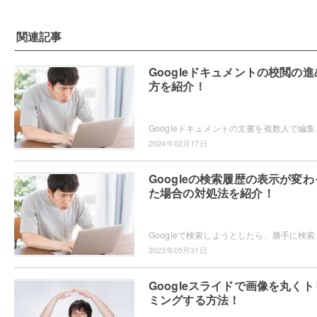
関連記事
Googleドキュメントの校閲の進
方を紹介！
Googleドキュメントの文書を複数人で編集してい
2024年02月17日
Googleの検索履歴の表示が変わ
た場合の対処法を紹介！
Googleで検索しようとしたら、勝手に検索履歴が表
2023年05月31日
Googleスライドで画像を丸くト
ミングする方法！