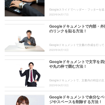
Googleスライドでヘッダー・フッターを追加したい
2023年04月17日
Googleドキュメントで内部・外
のリンクを貼る方法！
Googleドキュメントで文書の作成を行っていて、目
2023年04月13日
Googleドキュメントで文字を四
や丸の枠で囲む方法！
Googleドキュメントで、文書内の特定の文字を四
2023年04月13日
Googleドキュメントで余分なペ
ジやスペースを削除する方法！