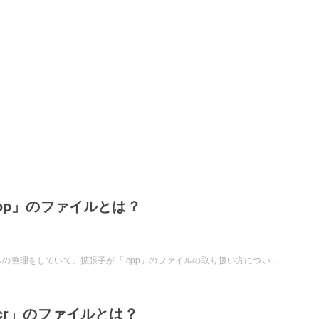
cpp」のファイルとは？
パソコンでファイルの整理をしていて、拡張子が「.cpp」のファイルの取り扱い方について分からなくなったことはありませんか？この記事では、拡張子「.cpp」のファイルとはどういうファイルなのか？拡張子「.cpp」のファイルは開けるのかについてご紹介しています。
cr」のファイルとは？