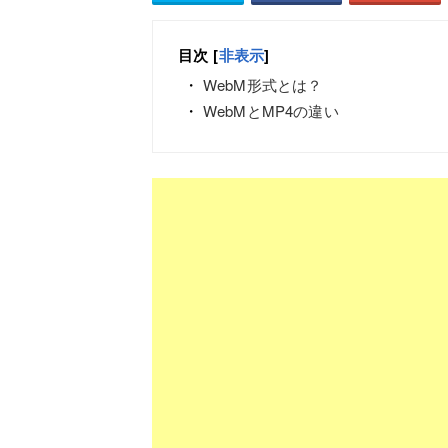
目次
[
非表示
]
WebM形式とは？
WebMとMP4の違い