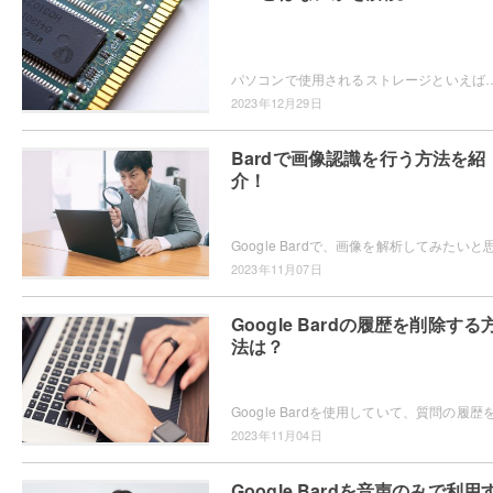
パソコンで使用されるストレージといえば、「HDD」や「SSD」が一般的ですよね。近年ではSSDにもバリエーションが増え、画像のような「M.
2023年12月29日
Bardで画像認識を行う方法を紹
介！
2023年11月07日
Google Bardの履歴を削除する
法は？
2023年11月04日
Google Bardを音声のみで利用