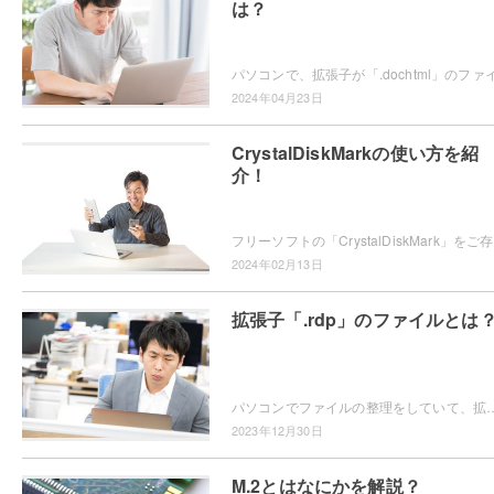
は？
2024年04月23日
CrystalDiskMarkの使い方を紹
介！
フリーソフトの
2024年02月13日
拡張子「.rdp」のファイルとは
パソコンでファイルの整理をしていて、拡張子が「.rdp」のファイルの開き方がわからなくて困ってしまったことはありませんか？この記事では、拡張子
2023年12月30日
M.2とはなにかを解説？