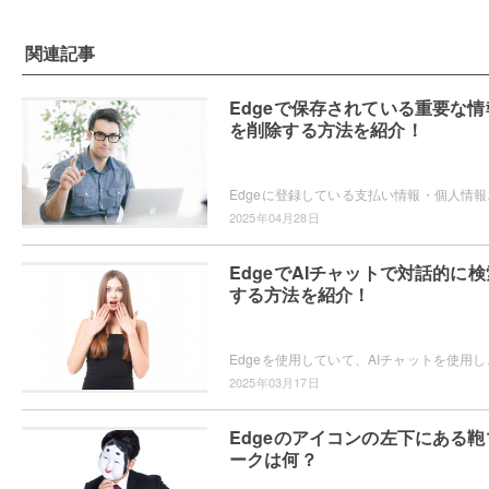
関連記事
Edgeで保存されている重要な情
を削除する方法を紹介！
Edgeに登録している支払い情報・
2025年04月28日
EdgeでAIチャットで対話的に検
する方法を紹介！
Edgeを使用していて、AIチャットを使用した検索を
2025年03月17日
Edgeのアイコンの左下にある鞄
ークは何？