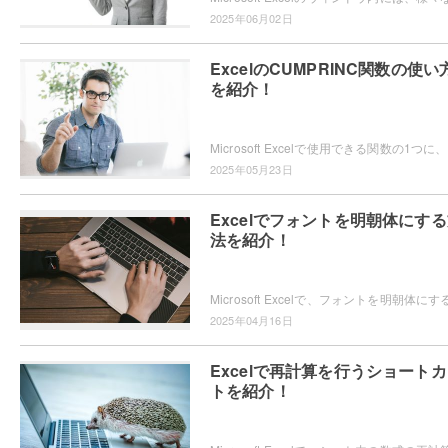
2025年06月02日
ExcelのCUMPRINC関数の使い
を紹介！
Micro
2025年05月23日
Excelでフォントを明朝体にす
法を紹介！
2025年04月16日
Excelで再計算を行うショート
トを紹介！