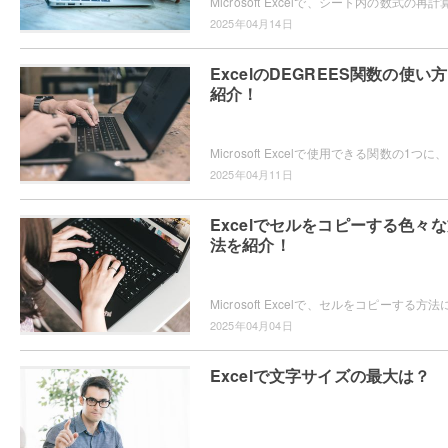
2025年04月14日
ExcelのDEGREES関数の使い
紹介！
Micro
2025年04月11日
Excelでセルをコピーする色々
法を紹介！
2025年04月04日
Excelで文字サイズの最大は？