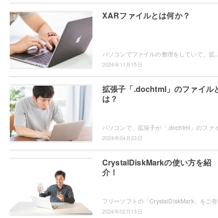
XARファイルとは何か？
パソコンでファイルの整理をしていて、拡張子「.xar」のファイルの開き方がわからなくて困ってしまったことはありませんか？この記事では、
2024年11月15日
拡張子「.dochtml」のファイル
は？
2024年04月23日
CrystalDiskMarkの使い方を紹
介！
フリーソフトの
2024年02月13日