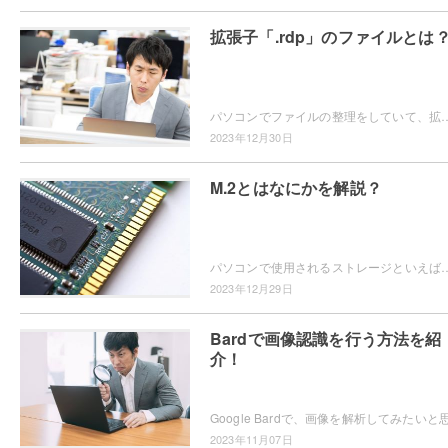
拡張子「.rdp」のファイルとは
パソコンでファイルの整理をしていて、拡張子が「.rdp」のファイルの開き方がわからなくて困ってしまったことはありませんか？この記事では、拡張子
2023年12月30日
M.2とはなにかを解説？
パソコンで使用されるストレージといえば、「HDD」や「SSD」が一般的ですよね。近年ではSSDにもバリエーションが増え、画像のような「M.
2023年12月29日
Bardで画像認識を行う方法を紹
介！
2023年11月07日