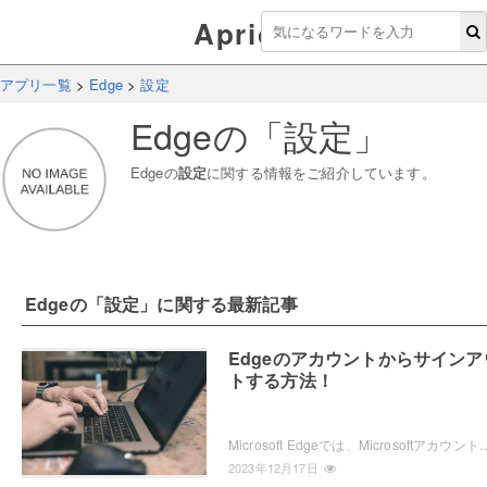
Aprico
アプリ一覧
>
Edge
>
設定
Edge
の「
設定
」
Edge
の
設定
に関する情報をご紹介しています。
Edge
の「
設定
」に関する最新記事
Edgeのアカウントからサインア
トする方法！
Microsoft Edgeでは、Microsoftアカウントを使用してサインインすることができますよね。しかし、共用のパソコンなのでサインアウトした
2023年12月17日