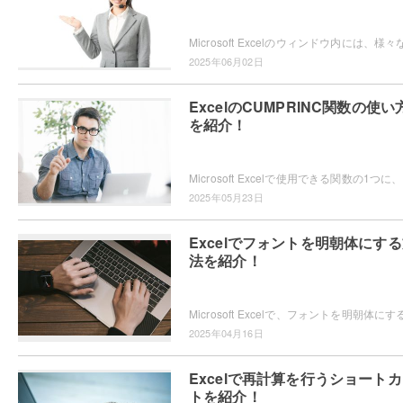
2025年06月02日
ExcelのCUMPRINC関数の使い
を紹介！
Micro
2025年05月23日
Excelでフォントを明朝体にす
法を紹介！
2025年04月16日
Excelで再計算を行うショート
トを紹介！