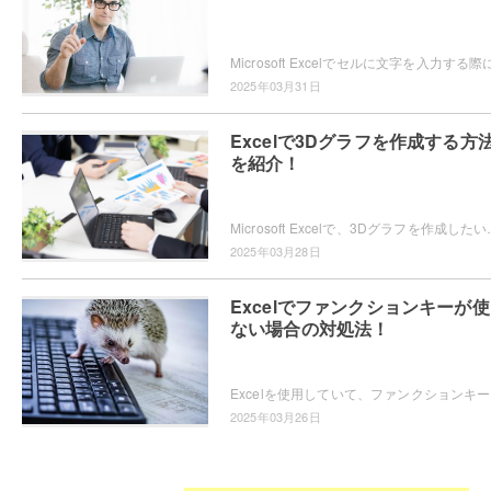
2025年03月31日
Excelで3Dグラフを作成する方
を紹介！
Microsoft Excelで、3Dグラフを作成したいと思ったことはありま
2025年03月28日
Excelでファンクションキーが
ない場合の対処法！
Excel
2025年03月26日