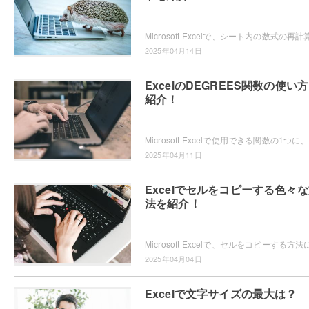
2025年04月14日
ExcelのDEGREES関数の使い
紹介！
Micro
2025年04月11日
Excelでセルをコピーする色々
法を紹介！
2025年04月04日
Excelで文字サイズの最大は？