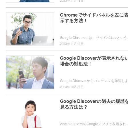
2023年11月16日
Chromeでサイドパネルを左に
示する方法！
Google Chromeには、サイドパネルという機能が搭載
2023年11月15日
Google Discoverが表示されな
場合の対処法！
2023年10月27日
Google Discoverの過去の履歴
見る方法は？
AndroidスマホのGoogleアプリで表示される、Google Discoverの過去の履歴を見たいと思ったことはありませんか？Chromeから確