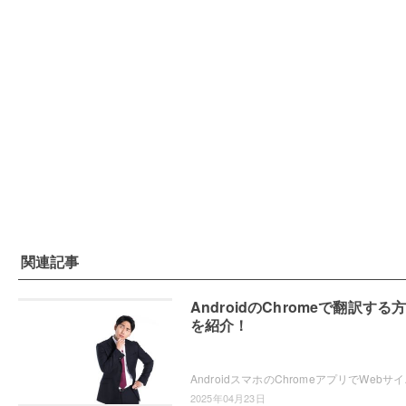
関連記事
AndroidのChromeで翻訳する
を紹介！
AndroidスマホのChromeアプ
2025年04月23日