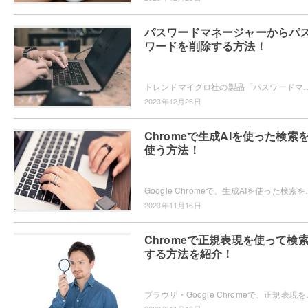
パスワードマネージャーからパ
ワードを削除する方法！
トレンドマイクロ社の製品「パスワードマネージャー」ではWebサイトで使用する個人情報やパスワードを保存することができますが、パスワードの削除方
2023年12月26日
Chromeで生成AIを使った検索
使う方法！
Google Chromeで、生成AIを使った検索を使ってみたいと思ったこと
2023年11月16日
Chromeで正規表現を使って検
する方法を紹介！
ブラウザ・Google Chromeで、正規表現を使って検索