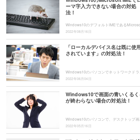
ーマ字入力できない場合の対処
法！
2022年08月16日
「ローカルデバイス名は既に使
されています」の対処法！
Windows10のパソコンでネットワークドライブ
2022年06月04日
Windows10で画面の青いくるく
が終わらない場合の対処法！
Windows10のパソコンで、デスクトップ画
2022年05月16日