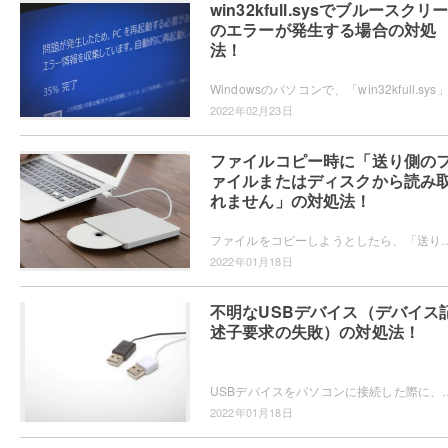
win32kfull.sysでブルースクリ
のエラーが発生する場合の対処
法！
2022年02月23日
ファイルコピー時に「送り側の
ァイルまたはディスクから読み
れません」の対処法！
ファイルをコピーしようとしたら、「送り側のファイルまたはディスクから読み取れません」とエラーが起きた経験はありませんか？この記事では、ファイルコ
2022年01月18日
不明なUSBデバイス（デバイス
述子要求の失敗）の対処法！
USBデバイスをパソコンに接続した際に、「不明なUSBデバイス（デバイス記述子要求の失敗）」エラーが起きて正常に認識されな
2022年01月18日