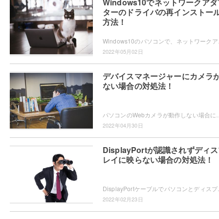
Windows10でネットワークアダ
ターのドライバの再インストー
方法！
Windows10のパソコンで、ネットワークア
2022年05月02日
デバイスマネージャーにカメラ
ない場合の対処法！
パソコンのWebカメラが動作しない場合にドライバーを入れ直そうとしてデバイスマネージャーを表示させてみたら、Webカメラ
2022年04月30日
DisplayPortが認識されずディ
レイに映らない場合の対処法！
DisplayPortケーブルでパソコンとディスプレイを接続し
2022年02月23日