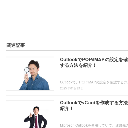
関連記事
OutlookでPOP/IMAPの設定を
する方法を紹介！
Outlookで、POP/IMAPの設定を確認する方法をご
2025年01月24日
OutlookでvCardを作成する方
紹介！