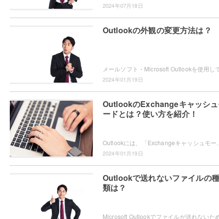
2024年07月18日
Outlookの外観の変更方法は？
2024年01月19日
OutlookのExchangeキャッシ
ードとは？使い方を紹介！
Outlookには、「Exchangeキャッシュモード」というモードが搭載されていることをご存知で
2024年01月19日
Outlookで送れないファイルの
類は？