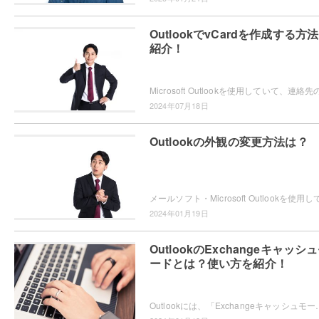
OutlookでvCardを作成する方
紹介！
2024年07月18日
Outlookの外観の変更方法は？
2024年01月19日
OutlookのExchangeキャッシ
ードとは？使い方を紹介！
Outlookには、「Exchangeキャッシュモード」というモードが搭載されていることをご存知で