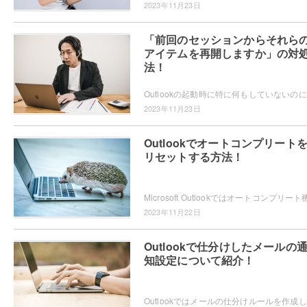
2023年11月23日
「前回のセッションからそれら
アイテムを再開しますか」の対
法！
Out
2023年11月23日
Outlookでオートコンプリート
リセットする方法！
2023年11月22日
Outlookで仕分けしたメールの
知設定について紹介！
Out