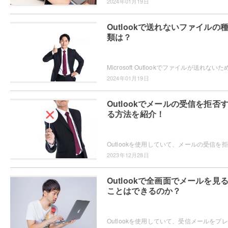
2024年01月19日
Outlookで送れないファイルの
類は？
2024年01月19日
Outlookでメールの受信を拒否
る方法を紹介！
Out
2023年12月28日
Outlookで全画面でメールを見
ことはできるのか？
Out