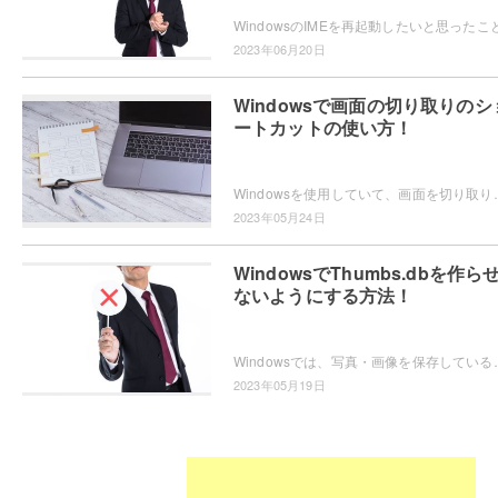
2023年06月20日
Windowsで画面の切り取りのシ
ートカットの使い方！
Windowsを使用していて、画面を切り取りたいというシーンは少なくないと思います。スクリーンシ
2023年05月24日
WindowsでThumbs.dbを作ら
ないようにする方法！
Windowsでは、写真・画像を保存しているフォルダに隠しファイルとして「Thumbs.d
2023年05月19日