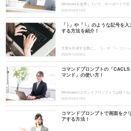
Windowsを使用していて、キーボードで文字の変換を行ったら2回しかできない状態になってしまっ
2024年02月14日
「├」や「└」のような記号を入
する方法を紹介！
文章を作成する際
2023年10月05日
コマンドプロンプトの「CACLS
マンド」の使い方！
Windowsのコマンドプロンプトでは様々なコマンドを使用することができますが、使用可能
2023年09月19日
コマンドプロンプトで画面をク
アする方法！