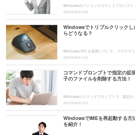
Windowsのパソコンでコマンドプロンプトを使用していて、コマンドの入力履歴や実行ログに
2023年09月19日
Windowsでトリプルクリックし
らどうなる？
2023年09月14日
コマンドプロンプトで指定の拡
子のファイルを削除する方法！
Windowsのコマンドプロンプトで、指定の拡張子のファイルを削除したいと思ったことはありませ
2023年08月10日
WindowsでIMEを再起動する方
を紹介！