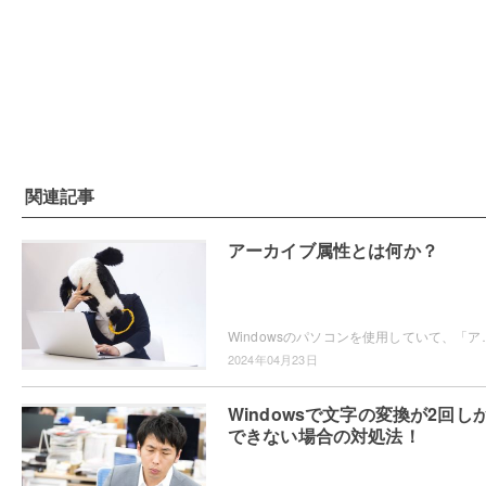
関連記事
アーカイブ属性とは何か？
Windowsのパソコンを使用していて、「アーカイブ属性」というファイル属性について気になっ
2024年04月23日
Windowsで文字の変換が2回し
できない場合の対処法！