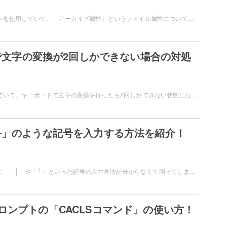
Windowsのパソコンを使用していて、「アーカイブ属性」というファイル属性について気になったことはありませんか？アーカイブ属性について覚えておくと、バックアップで困った時に役に立ちますよ。この記事では、アーカイブ属性とは何かについて説明しています。
wsで文字の変換が2回しかできない場合の対処
Windowsを使用していて、キーボードで文字の変換を行ったら2回しかできない状態になってしまったことはありませんか？2回で変換ができなくなってしまうのは困りますよね。この記事では、Windowsで文字の変換が2回しかできない場合の対処法をご紹介していきます。
└」のような記号を入力する方法を紹介！
文章を作成する際に、「├」や「└」といった記号の入力方法が分からなくて困ってしまったことはありませんか？資料で階層や分類を用意する際に、これらの記号を使いたいというシーンもありますよね。この記事では、「├」や「└」のような記号を入力する方法をご紹介しています。
ロンプトの「CACLSコマンド」の使い方！