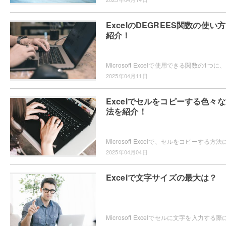
ExcelのDEGREES関数の使い
紹介！
Micro
2025年04月11日
Excelでセルをコピーする色々
法を紹介！
2025年04月04日
Excelで文字サイズの最大は？