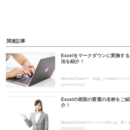
関連記事
Excelをマークダウンに変換す
法を紹介！
Microsoft Ex
2025年06月04日
Excelの画面の要素の名称をご紹
介！
2025年06月02日