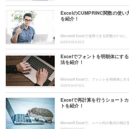
ExcelのCUMPRINC関数の使い
を紹介！
Micro
2025年05月23日
Excelでフォントを明朝体にす
法を紹介！
2025年04月16日
Excelで再計算を行うショート
トを紹介！
2025年04月14日