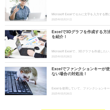
2025年03月31日
Excelで3Dグラフを作成する方
を紹介！
Microsoft Excelで、3Dグラフを作成したいと思ったことはありま
2025年03月28日
Excelでファンクションキーが
ない場合の対処法！
Excel
2025年03月26日