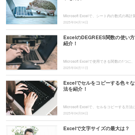
2025年04月14日
ExcelのDEGREES関数の使い
紹介！
Micro
2025年04月11日
Excelでセルをコピーする色々
法を紹介！
2025年04月04日
Excelで文字サイズの最大は？