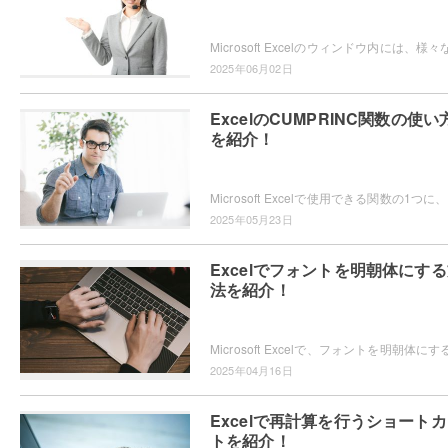
2025年06月02日
ExcelのCUMPRINC関数の使い
を紹介！
Micro
2025年05月23日
Excelでフォントを明朝体にす
法を紹介！
2025年04月16日
Excelで再計算を行うショート
トを紹介！