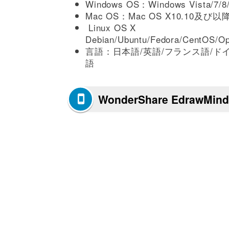
Windows OS：Windows Vista/7/8/
Mac OS：Mac OS X10.10及
Linux OS X
Debian/Ubuntu/Fedora/CentOS/O
言語：日本語/英語/フランス語/ド
語
WonderShare EdrawM