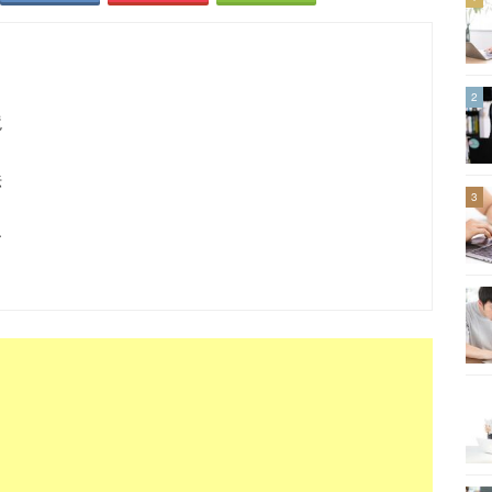
2
境
法
3
ー