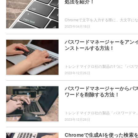
処法を紹介！
2025年04月18日
パスワードマネージャーをアン
ンストールする方法！
2023年12月26日
パスワードマネージャーからパ
ワードを削除する方法！
トレンドマイクロ社の製品「パスワードマネージャー」ではWebサイトで使用する個人情報やパスワードを保存することができますが、パスワードの削除方
2023年12月26日
Chromeで生成AIを使った検索