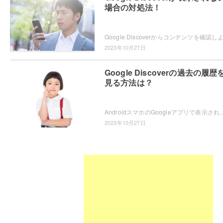
場合の対処法！
2023年10月27日
Google Discoverの過去の履歴
見る方法は？
AndroidスマホのGoogleアプリで表示される、Google Discoverの過去の履歴を見たいと思ったことはありませんか？Chromeから確
2023年10月27日