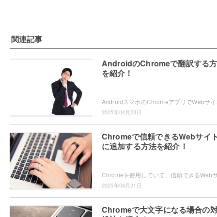
関連記事
AndroidのChromeで翻訳する
を紹介！
AndroidスマホのChromeアプ
2025年04月23日
Chromeで信頼できるWebサイ
に追加する方法を紹介！
2025年04月21日
Chromeで大文字になる場合の