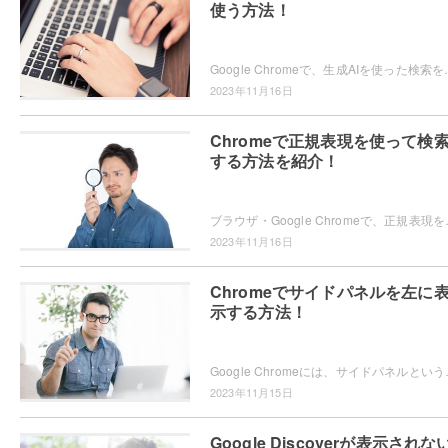
使う方法！
Google Chromeで、生成AIを使った検索を使ってみたいと思ったこと
2023年11月16日
Chromeで正規表現を使って検
する方法を紹介！
ブラウザ・Google Chromeで、正規表現を使って検索
2023年11月16日
Chromeでサイドパネルを左に
示する方法！
Google Chromeには、サイドパネルという機能が搭載
2023年11月15日
Google Discoverが表示されな