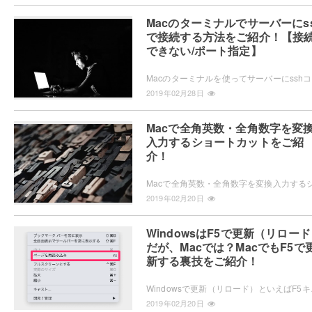
Macのターミナルでサーバーにs
で接続する方法をご紹介！【接
できない/ポート指定】
Macの
2019年02月28日
Macで全角英数・全角数字を変
入力するショートカットをご紹
介！
2019年02月20日
WindowsはF5で更新（リロー
だが、Macでは？MacでもF5で
新する裏技をご紹介！
Windowsで更新（リロード）といえばF
2019年02月20日