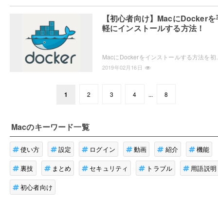
【初心者向け】MacにDockerを
軽にインストールする方法！
MacにDockerをインストールする方法を初心者向けに丁寧に紹介していきます。今回はではh
2019年02月16日
1
2
3
4
...
8
Mac
のキーワード一覧
使い方
設定
ログイン
動画
紹介
機能
裏技
まとめ
セキュリティ
トラブル
用語説明
初心者向け