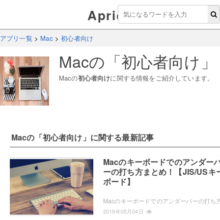
Aprico
アプリ一覧
>
Mac
>
初心者向け
Mac
の「
初心者向け
」
Mac
の
初心者向け
に関する情報をご紹介しています。
Mac
の「
初心者向け
」に関する最新記事
Macのキーボードでのアンダー
ーの打ち方まとめ！【JIS/USキ
ボード】
2019年05月04日