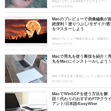
MacのコマンドやWEBアプリでタイマー・ストップウォッチを使う方法のご紹介です。Macで意外
2019年02月09日
Macのプレビューで画像編集が
絶便利！塗りつぶし/モザイク/透
をマスターしよう
2018年11月17日
Macで秀丸を使う裏技を紹介！
丸をMacにインストールしよう
2018年10月01日
MacでWinSCPを使う方法を解
説！代わりのおすすめFTPクラ
アント/日本語/EasyWine