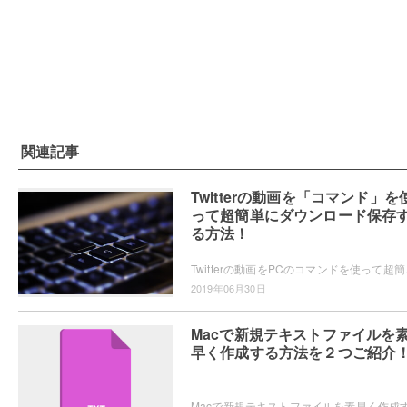
関連記事
Twitterの動画を「コマンド」を
って超簡単にダウンロード保存
る方法！
Twitterの動画をPCのコマンドを使っ
2019年06月30日
Macで新規テキストファイルを
早く作成する方法を２つご紹介