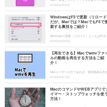
2019年02月20日
WindowsはF5で更新（リロー
だが、Macでは？MacでもF5で
新する裏技をご紹介！
Windowsで更新（リロード）といえばF
2019年02月20日
【再生できる】Macでwmvファ
ルの動画を再生する方法をご紹
介！
2019年02月13日
MacのコマンドやWEBアプリで
イマー・ストップウォッチを使
方法！