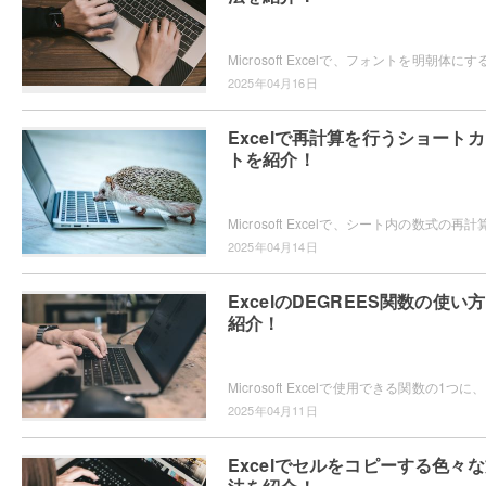
2025年04月16日
Excelで再計算を行うショート
トを紹介！
2025年04月14日
ExcelのDEGREES関数の使い
紹介！
Micro
2025年04月11日
Excelでセルをコピーする色々