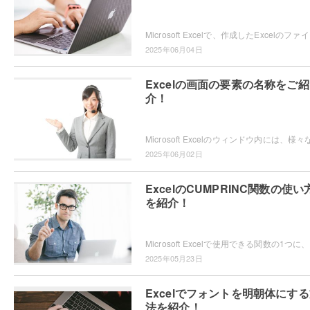
Microsoft Ex
2025年06月04日
Excelの画面の要素の名称をご紹
介！
2025年06月02日
ExcelのCUMPRINC関数の使い
を紹介！
Micro
2025年05月23日
Excelでフォントを明朝体にす
法を紹介！