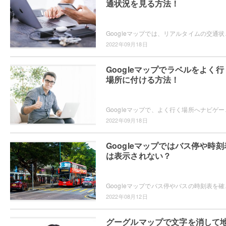
通状況を見る方法！
Googleマップでは、リアルタイムの交通状況を確
2022年09月18日
Googleマップでラベルをよく行
場所に付ける方法！
Googleマップで、よく行く場所へナビゲーションし
2022年09月18日
Googleマップではバス停や時刻
は表示されない？
Googleマップでバス停やバスの時刻表を確認したい
2022年08月12日
グーグルマップで文字を消して