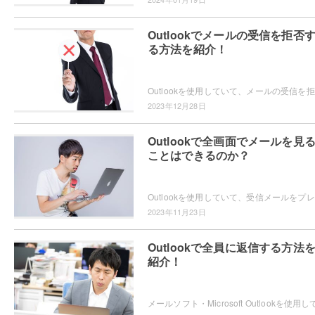
Outlookでメールの受信を拒否
る方法を紹介！
Out
2023年12月28日
Outlookで全画面でメールを見
ことはできるのか？
Out
2023年11月23日
Outlookで全員に返信する方法
紹介！