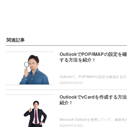
関連記事
OutlookでPOP/IMAPの設定を
する方法を紹介！
Outlookで、POP/IMAPの設定を確認する方法をご
2025年01月24日
OutlookでvCardを作成する方
紹介！
2024年07月18日