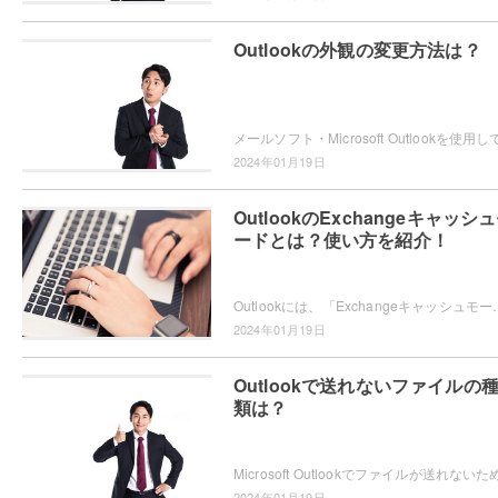
Outlookの外観の変更方法は？
2024年01月19日
OutlookのExchangeキャッシ
ードとは？使い方を紹介！
Outlookには、「Exchangeキャッシュモード」というモードが搭載されていることをご存知で
2024年01月19日
Outlookで送れないファイルの
類は？
2024年01月19日