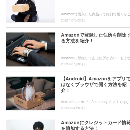
2022年07月27日
Amazonで登録した住所を削除
る方法を紹介！
2022年07月05日
【Android】Amazonをアプリ
はなくブラウザで開く方法を紹
介！
Androidスマホで、Amazonをアプ
2022年04月09日
Amazonにクレジットカード情
を追加する方法！