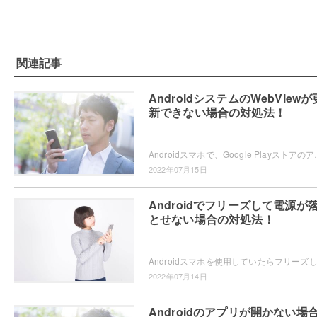
関連記事
AndroidシステムのWebViewが
新できない場合の対処法！
Androidスマホで、Google Playストアのアプリ更新時にAnd
2022年07月15日
Androidでフリーズして電源が
とせない場合の対処法！
2022年07月14日
Androidのアプリが開かない場