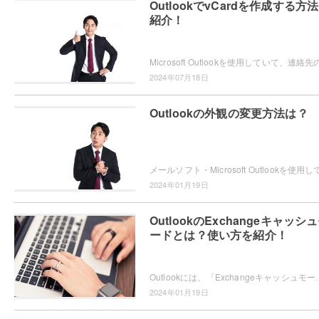
OutlookでvCardを作成する方
紹介！
2024年07月18日
Outlookの外観の変更方法は？
2024年01月19日
OutlookのExchangeキャッシ
ードとは？使い方を紹介！
Outlookには、「Exchangeキャッシュモード」というモードが搭載されていることをご存知で
2024年01月19日