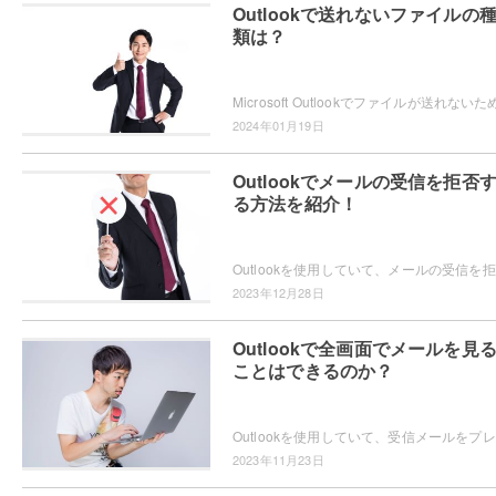
Outlookで送れないファイルの
類は？
2024年01月19日
Outlookでメールの受信を拒否
る方法を紹介！
Out
2023年12月28日
Outlookで全画面でメールを見
ことはできるのか？
Out
2023年11月23日