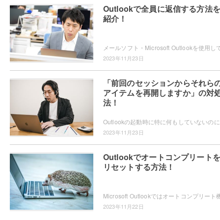
Outlookで全員に返信する方法
紹介！
2023年11月23日
「前回のセッションからそれら
アイテムを再開しますか」の対
法！
Out
2023年11月23日
Outlookでオートコンプリート
リセットする方法！
2023年11月22日