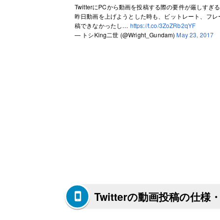
TwitterにPCから動画を投稿する際の要件が厳しす
昨日動画を上げようとした時も、ビットレート、フレ
稿できなかったし…
https://t.co/3ZoZRb2qYF
— トシKing二世 (@Wright_Gundam)
May 23, 2017
Twitterの動画投稿の仕様