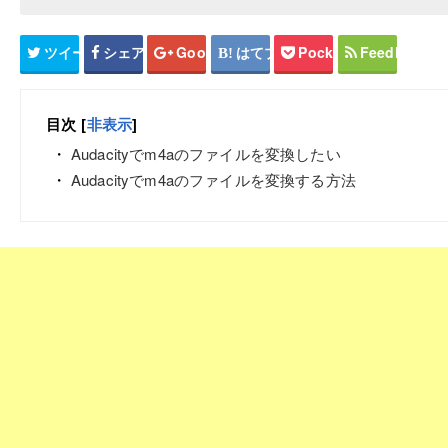
ツイート
シェア
Google+
はてブ
Pocket
Feedly
目次
[
非表示
]
Audacityでm4aのファイルを変換したい
Audacityでm4aのファイルを変換する方法