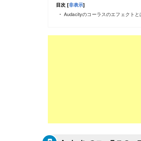
目次
[
非表示
]
Audacityのコーラスのエフェクト