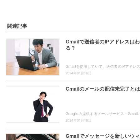
関連記事
Gmailで送信者のIPアドレスは
る？
2024年01月16日
Gmailのメールの配信未完了と
Googleの提供するメールサービス・Gmailを使用していて、メールを送信したら「配信未完了」とメッセージが表示されてメー
2024年01月16日
Gmailでメッセージを新しいウ