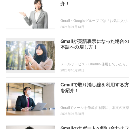
介！
Gmail・Googleグループでは「お気に入り」機能が用意されていることをご存知でしょうか？ブラウザのお気に入りなどと同じ
2024年01月13日
Gmailが英語表示になった場合
本語への戻し方！
2023年10月20日
Gmailで取り消し線を利用する
を紹介！
2023年04月28日
Gmailのサポートの問い合わせ