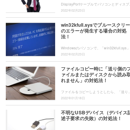
DisplayPortケーブルでパソコンとディスプレイを接続し
2022年02月23日
win32kfull.sysでブルースクリ
のエラーが発生する場合の対処
法！
2022年02月23日
ファイルコピー時に「送り側の
ァイルまたはディスクから読み
れません」の対処法！
ファイルをコピーしようとしたら、「送り側のファイルまたはディスクから読み取れません」とエラーが起きた経験はありませんか？この記事では、ファイルコ
2022年01月18日
不明なUSBデバイス（デバイス
述子要求の失敗）の対処法！