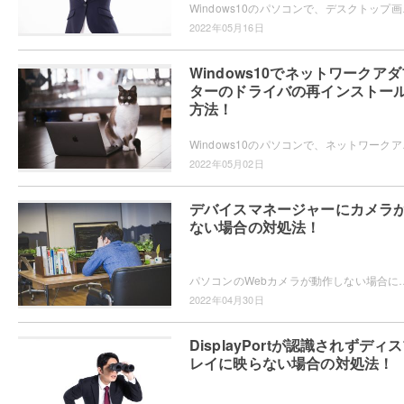
Windows10のパソコンで、デスクトップ画
2022年05月16日
Windows10でネットワークアダ
ターのドライバの再インストー
方法！
Windows10のパソコンで、ネットワークア
2022年05月02日
デバイスマネージャーにカメラ
ない場合の対処法！
パソコンのWebカメラが動作しない場合にドライバーを入れ直そうとしてデバイスマネージャーを表示させてみたら、Webカメラ
2022年04月30日
DisplayPortが認識されずディ
レイに映らない場合の対処法！