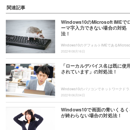
関連記事
Windows10のMicrosoft IMEで
ーマ字入力できない場合の対処
法！
2022年08月16日
「ローカルデバイス名は既に使
されています」の対処法！
Windows10のパソコンでネットワークドライブ
2022年06月04日
Windows10で画面の青いくるく
が終わらない場合の対処法！