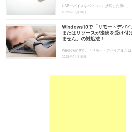
USBデバイスをパソコンに接続した際に、「不明なUSBデバイス（デバイス記述子要求の失敗）」エラーが起きて正常に認識されな
2022年01月18日
Windows10で「リモートデバイ
またはリソースが接続を受け付
ません」の対処法！
Windows10で、「リモートデバイスまたはリソ
2022年01月18日