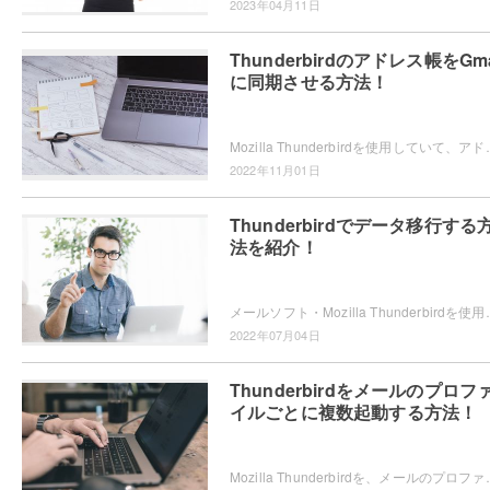
2023年04月11日
Thunderbirdのアドレス帳をGma
に同期させる方法！
Mozilla Thunderbirdを使用していて、アドレス帳をGmailと同期させ
2022年11月01日
Thunderbirdでデータ移行する
法を紹介！
メールソフト・Mozilla Thunderbirdを使用していて、パソコンの買い替えなどの
2022年07月04日
Thunderbirdをメールのプロフ
イルごとに複数起動する方法！
Mozilla Thunderbirdを、メールのプロファイルごとに複数起動できることをご