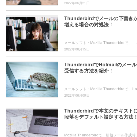
2022年06月21日
Thunderbirdでメールの下書き
増える場合の対処法！
メールソフト・Mozilla Thunderbirdで、「下書き」フォルダが増えてしまい管理
2022年06月15日
ThunderbirdでHotmailのメー
受信する方法を紹介！
2022年06月09日
Thunderbirdで本文のテキスト
段落をデフォルト設定する方法
Mozilla Thunderbirdで、新規メール作成時に「本文のテキスト」ではなく「段