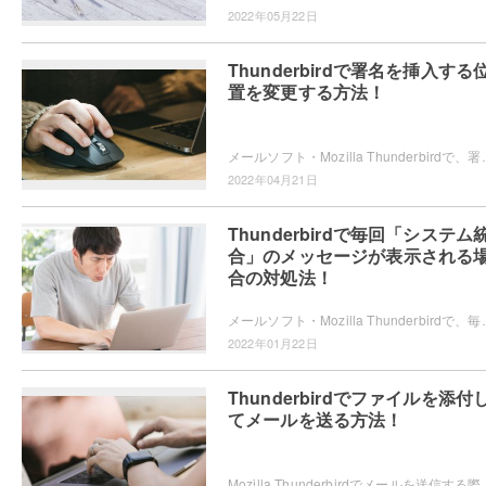
2022年05月22日
Thunderbirdで署名を挿入する
置を変更する方法！
メールソフト・Mozilla Thunderbirdで、署名を挿入する位置を変更したいと思
2022年04月21日
Thunderbirdで毎回「システム
合」のメッセージが表示される
合の対処法！
メールソフト・Mozilla Thunderbirdで、毎回「システム統合」メッセージが
2022年01月22日
Thunderbirdでファイルを添付
てメールを送る方法！
Mozilla Thunderbirdでメールを送信する際に、添付ファイルを付けて送信した