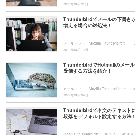
2022年06月21日
Thunderbirdでメールの下書き
増える場合の対処法！
メールソフト・Mozilla Thunderbirdで、「下書き」フォルダが増えてしまい管理
2022年06月15日
ThunderbirdでHotmailのメー
受信する方法を紹介！
2022年06月09日
Thunderbirdで本文のテキスト
段落をデフォルト設定する方法
Mozilla Thunderbirdで、新規メール作成時に「本文のテキスト」ではなく「段