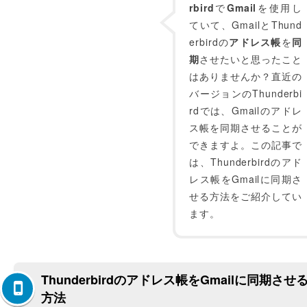
rbird
で
Gmail
を使用し
ていて、GmailとThund
erbirdの
アドレス帳
を
同
期
させたいと思ったこと
はありませんか？直近の
バージョンのThunderbi
rdでは、Gmailのアドレ
ス帳を同期させることが
できますよ。この記事で
は、Thunderbirdのアド
レス帳をGmailに同期さ
せる方法をご紹介してい
ます。
Thunderbirdのアドレス帳をGmailに同期させ
方法