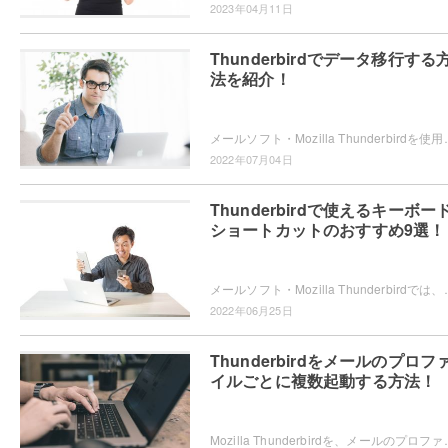
2023年04月11日
Thunderbirdでデータ移行する
法を紹介！
メールソフト・Mozilla Thunderbirdを使用していて、パソコンの買い替えなどの
2022年07月04日
Thunderbirdで使えるキーボー
ショートカットのおすすめ9選！
メールソフト・Mozilla Thunderbirdでは、キーボードショートカットを使
2022年06月25日
Thunderbirdをメールのプロフ
イルごとに複数起動する方法！
Mozilla Thunderbirdを、メールのプロファイルごとに複数起動できることをご