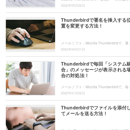
2022年05月22日
Thunderbirdで署名を挿入する
置を変更する方法！
メールソフト・Mozilla Thunderbirdで、署名を挿入する位置を変更したいと思
2022年04月21日
Thunderbirdで毎回「システム
合」のメッセージが表示される
合の対処法！
メールソフト・Mozilla Thunderbirdで、毎回「システム統合」メッセージが
2022年01月22日
Thunderbirdでファイルを添付
てメールを送る方法！