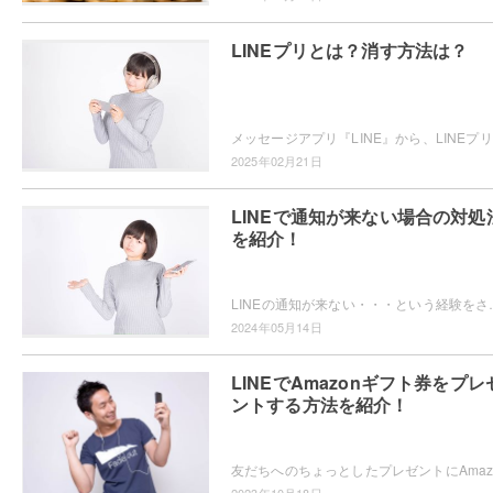
LINEプリとは？消す方法は？
メッ
2025年02月21日
LINEで通知が来ない場合の対処
を紹介！
LINEの通知が来ない・・・という経験をされたことはありませんか？通
2024年05月14日
LINEでAmazonギフト券をプレ
ントする方法を紹介！