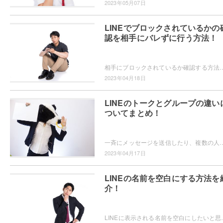
2023年05月07日
LINEでブロックされているかの
認を相手にバレずに行う方法！
相手にブロックされているか確認する方法はないの？相手にバレないようにブロックされているか確認したい！というユーザーの方
2023年04月18日
LINEのトークとグループの違い
ついてまとめ！
一斉にメッセージを送信したり、複数の人に同じ写真を共有したいときにLINEのグループは便利ですよね。ところで、LINEのトークと
2023年04月17日
LINEの名前を空白にする方法を
介！
LINEに表示される名前を空白にしたいと思ったことはありませんか？自