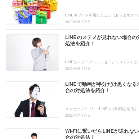
2022年09月29日
LINEのステメが見れない場合の
処法を紹介！
LINEのステータスメッセージ（ステメ）が見られない現象が起きたこと
2022年09月04日
LINEで動画が半分だけ黒くなる
合の対処法を紹介！
メッセージアプリ・LINEでは動画を送信することができますが、スロー動画を送
2022年07月07日
Wi-Fiに繋いだらLINEが送れな
合の対処法！