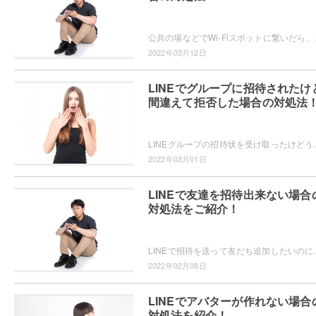
公共の場などでWi-Fiスポットに繋いだら、何故かL
2022年03月12日
LINEでグループに招待されたけ
間違えて拒否した場合の対処法
LINEグループの招待状を受け取ったけどうっかり『拒否』を押してしまった・・
2022年03月01日
LINEで友達を招待出来ない場合
対処法をご紹介！
LINEで招待を送って友だち追加したいのにうまくいかない・・・とお
2022年02月08日
LINEでアバターが作れない場合
対処法を紹介！