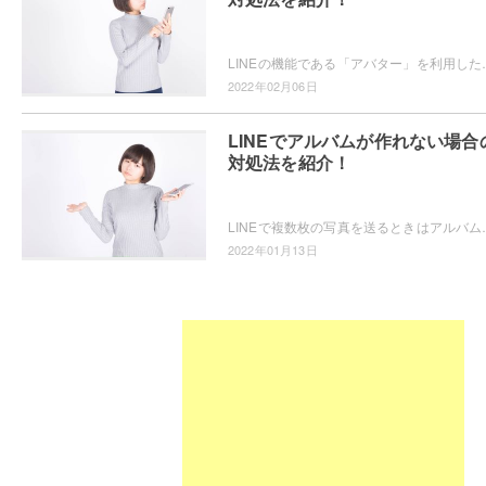
LINEの機能である「アバター」を利用したことはありますか？自分の分身キャラが
2022年02月06日
LINEでアルバムが作れない場合
対処法を紹介！
LINEで複数枚の写真を送るときはアルバムの機能が便利ですよね。でも友
2022年01月13日