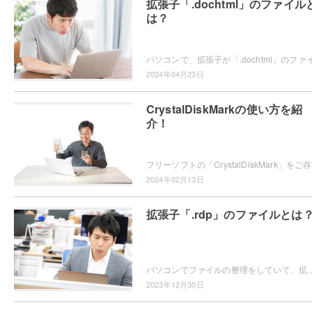
拡張子「.dochtml」のファイル
は？
2024年04月23日
CrystalDiskMarkの使い方を紹
介！
フリーソフトの
2024年02月13日
拡張子「.rdp」のファイルとは
パソコンでファイルの整理をしていて、拡張子が「.rdp」のファイルの開き方がわからなくて困ってしまったことはありませんか？この記事では、拡張子
2023年12月30日