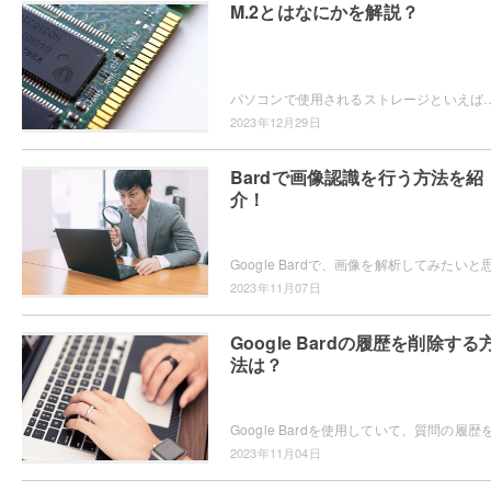
M.2とはなにかを解説？
パソコンで使用されるストレージといえば、「HDD」や「SSD」が一般的ですよね。近年ではSSDにもバリエーションが増え、画像のような「M.
2023年12月29日
Bardで画像認識を行う方法を紹
介！
2023年11月07日
Google Bardの履歴を削除する
法は？
2023年11月04日