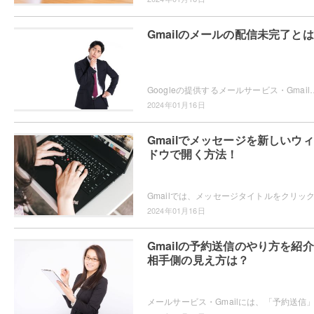
Gmailのメールの配信未完了と
Googleの提供するメールサービス・Gmailを使用していて、メールを送信したら「配信未完了」とメッセージが表示されてメー
2024年01月16日
Gmailでメッセージを新しいウ
ドウで開く方法！
2024年01月16日
Gmailの予約送信のやり方を紹
相手側の見え方は？