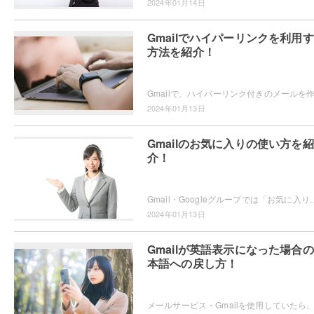
2024年01月14日
Gmailでハイパーリンクを利用
方法を紹介！
2024年01月13日
Gmailのお気に入りの使い方を紹
介！
Gmail・Googleグループでは「お気に入り」機能が用意されていることをご存知でしょうか？ブラウザのお気に入りなどと同じ
2024年01月13日
Gmailが英語表示になった場合
本語への戻し方！