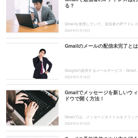
る？
2024年01月16日
Gmailのメールの配信未完了と
Googleの提供するメールサービス・Gmailを使用していて、メールを送信したら「配信未完了」とメッセージが表示されてメー
2024年01月16日
Gmailでメッセージを新しいウ
ドウで開く方法！
2024年01月16日