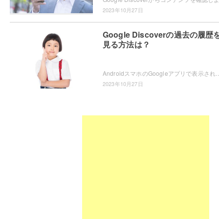
2023年10月27日
Google Discoverの過去の履歴
見る方法は？
AndroidスマホのGoogleアプリで表示される、Google Discoverの過去の履歴を見たいと思ったことはありませんか？Chromeから確
2023年10月27日