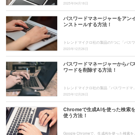
2025年04月18日
パスワードマネージャーをアン
ンストールする方法！
2023年12月26日
パスワードマネージャーからパ
ワードを削除する方法！
トレンドマイクロ社の製品「パスワードマネージャー」ではWebサイトで使用する個人情報やパスワードを保存することができますが、パスワードの削除方
2023年12月26日
Chromeで生成AIを使った検索
使う方法！
Google Chromeで、生成AIを使った検索を使ってみたいと思ったこと