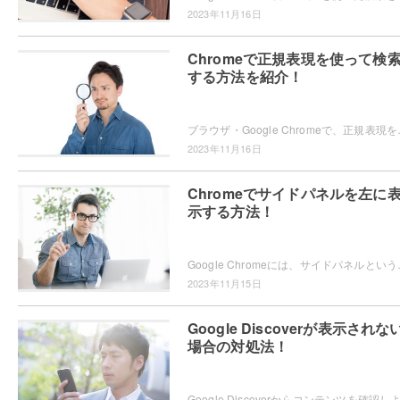
2023年11月16日
Chromeで正規表現を使って検
する方法を紹介！
ブラウザ・Google Chromeで、正規表現を使って検索
2023年11月16日
Chromeでサイドパネルを左に
示する方法！
Google Chromeには、サイドパネルという機能が搭載
2023年11月15日
Google Discoverが表示されな
場合の対処法！