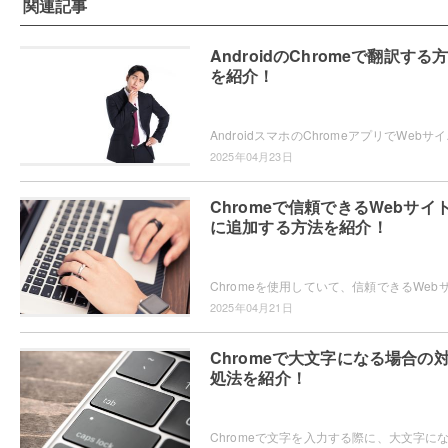
関連記事
AndroidのChromeで翻訳する
を紹介！
AndroidスマホのChromeアプ
2025年04月23日
Chromeで信頼できるWebサイ
に追加する方法を紹介！
2025年04月21日
Chromeで大文字になる場合の
処法を紹介！