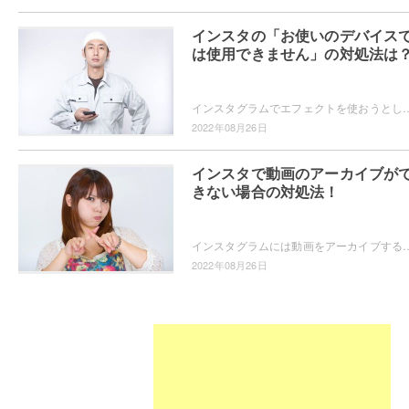
インスタの「お使いのデバイス
は使用できません」の対処法は
インスタグラムでエフェクトを使おうとしたら「お使いのデバイスでは使用できません」と表示され、エフェクトが使えない・・・という経験をされたことはありませんか？ どうして「お使いのデバイスでは使用
2022年08月26日
インスタで動画のアーカイブが
きない場合の対処法！
インスタグラムには動画をアーカイブする機能がありますが、なぜかアーカイブできない状況になったことはありませんか？対処法が知りたい！とい
2022年08月26日