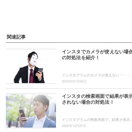
関連記事
インスタでカメラが使えない場
の対処法を紹介！
インスタグラムのカメラが使えない・・・そんなときは端末のカメラ設定が許可されているか確認してみましょう。カメラ設定の許可ってなに？どうやって使える
2023年01月09日
インスタの検索画面で結果が表
されない場合の対処法！
インスタグラムの検索画面で、結果が表示されなくて困ったことはありませんか？どうやったら表示されるようになるのか知りたい！というユ
2022年12月27日