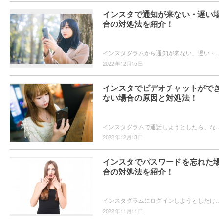
インスタで通知が来ない・遅い
合の対処法を紹介！
インスタグラムから通知が来ない、遅い・・・と困っていませんか？通知が来ないと友達のストーリーやDMにすぐに気づけず、不便に感じる
2022年12月15日
インスタでビデオチャットがで
ない場合の原因と対処法！
インスタグラムで通話しようとしたら、なぜかビデオチャットが繋がらない・・・と困ったことはないですが？繋がらない原因や対処方法が知りたいとい
2022年12月13日
インスタでパスワードを忘れた
合の対処法を紹介！
インスタグラムにログインしようとしたけれど、パスワードがわからない・・・とお困りではないですか？パスワードを忘れた際にはいくつか
2022年11月11日