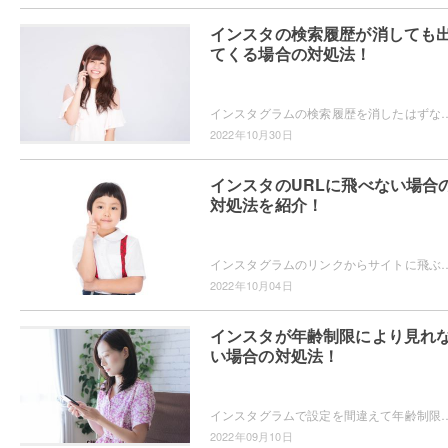
インスタの検索履歴が消しても
てくる場合の対処法！
インスタグラムの検索履歴を消したはずなのに出てくる、とお困りではないですあ？検索履歴をリセットする方法があるなら知りたい！という
2022年10月30日
インスタのURLに飛べない場合
対処法を紹介！
インスタグラムのリンクからサイトに飛ぶことができないことがあります。URLリンクから飛ぶことができないのはどうして？何が原因で飛べな
2022年10月04日
インスタが年齢制限により見れ
い場合の対処法！
インスタグラムで設定を間違えて年齢制限に引っかかってしまったことはありませんか？年齢制限でアカウントが消えてしまうのは悲しいですよね。そんな
2022年09月10日