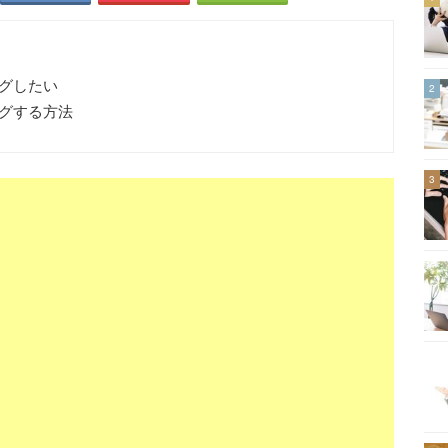
グしたい
2
グする方法
3