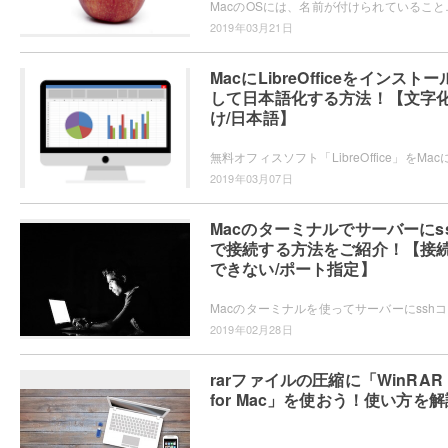
MacのOSには、名前が付けられていることをご存知
2019年03月21日
MacにLibreOfficeをインストー
して日本語化する方法！【文字
け/日本語】
2019年03月07日
Macのターミナルでサーバーにs
で接続する方法をご紹介！【接
できない/ポート指定】
Macの
2019年02月28日
rarファイルの圧縮に「WinRAR
for Mac」を使おう！使い方を解