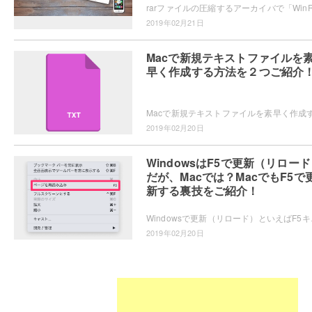
2019年02月21日
Macで新規テキストファイルを
早く作成する方法を２つご紹介
2019年02月20日
WindowsはF5で更新（リロー
だが、Macでは？MacでもF5で
新する裏技をご紹介！
Windowsで更新（リロード）といえばF
2019年02月20日