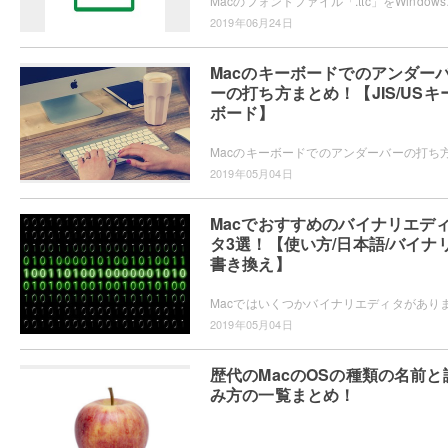
Macのフォントファイル「.ttc」
2019年06月24日
Macのキーボードでのアンダー
ーの打ち方まとめ！【JIS/USキ
ボード】
2019年05月04日
Macでおすすめのバイナリエデ
タ3選！【使い方/日本語/バイナ
書き換え】
2019年05月04日
歴代のMacのOSの種類の名前と
み方の一覧まとめ！