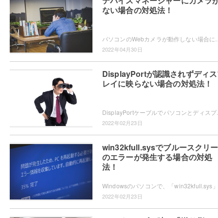
デバイスマネージャーにカメラ
ない場合の対処法！
パソコンのWebカメラが動作しない場合にドライバーを入れ直そうとしてデバイスマネージャーを表示させてみたら、Webカメラ
2022年04月30日
DisplayPortが認識されずディ
レイに映らない場合の対処法！
DisplayPortケーブルでパソコンとディスプレイを接続し
2022年02月23日
win32kfull.sysでブルースクリ
のエラーが発生する場合の対処
法！
2022年02月23日