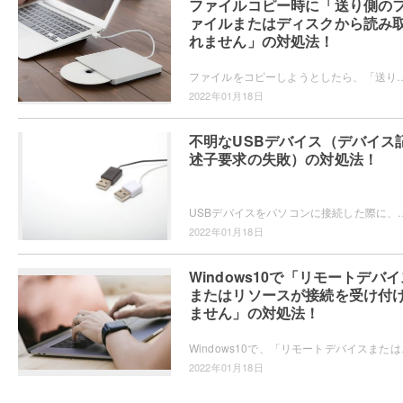
ファイルコピー時に「送り側の
ァイルまたはディスクから読み
れません」の対処法！
ファイルをコピーしようとしたら、「送り側のファイルまたはディスクから読み取れません」とエラーが起きた経験はありませんか？この記事では、ファイルコ
2022年01月18日
不明なUSBデバイス（デバイス
述子要求の失敗）の対処法！
USBデバイスをパソコンに接続した際に、「不明なUSBデバイス（デバイス記述子要求の失敗）」エラーが起きて正常に認識されな
2022年01月18日
Windows10で「リモートデバイ
またはリソースが接続を受け付
ません」の対処法！
Windows10で、「リモートデバイスまたはリソ
2022年01月18日