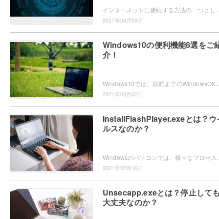
インターネットに接続する方法の一つとしてPPPoEパススルーがあります。PPPoEパススルー機能を使うことで接続できなかったウェブサイ
2021年04月09日
Windows10の便利機能8選をご
介！
Windows10では、以前までのWindowsOSと違い様々な機能が追加されています。追加された便利機能を使用して、Windows10で
2021年04月02日
InstallFlashPlayer.exeとは？
ルスなのか？
Windowsのパソコンでは、様々なプロセスが動いています。この記事では、プロセス「Inst
2021年02月16日
Unsecapp.exeとは？停止して
大丈夫なのか？