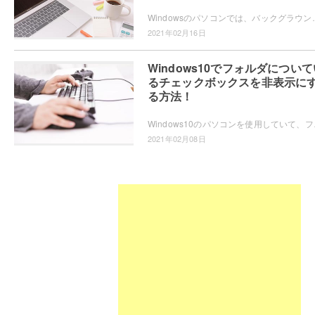
Windowsのパソコンでは、バックグラウンドで様々なプロセスが動いています。この記事で
2021年02月16日
Windows10でフォルダについて
るチェックボックスを非表示に
る方法！
Windows10のパソコンを使用していて、フ
2021年02月08日