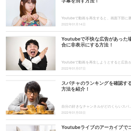
字幕を消す方法！
2022年01月14日
Youtubeで不快な広告があった
合に非表示にする方法！
2022年01月07日
スパチャのランキングを確認す
方法を紹介！
自分の好きなチャンネルがどのくらいスパチャで貰っているんだろう、と気になったことはありませんか？推しチャンネルのスパチャ金額を知りたい・世界の最新の
2022年01月03日
Youtubeライブのアーカイブで