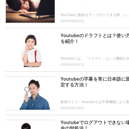
YouTubeに動画をアップロードする際、いつもよりアップロードが遅い・・・と感じたことはありませんか？どうしていつもより遅いの？原
2025年06月02日
Youtubeのドラフトとは？使い
を紹介！
2023年03月01日
Youtubeの字幕を常に日本語に
定する方法！
2022年06月25日
Youtubeでログアウトできない
合の対処法！